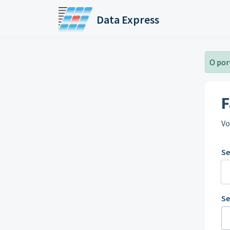
Ir para o conteúdo principal
Data Express
O por
F
Vo
Se
S